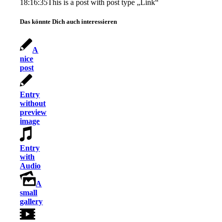
18:16:35
This is a post with post type „Link“
Das könnte Dich auch interessieren
A
nice
post
Entry
without
preview
image
Entry
with
Audio
A
small
gallery