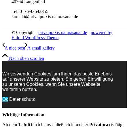
40764 Langenfeld
Tel: 0176/43642355
kontakt@privatpraxis-naturasanat.de
© Copyright -
privatpraxis-naturasanat.de
-
powered by
Enfold WordPress Theme
A nice post
A small gallery
Nach oben scrollen
Wir verwenden Cookies, um Ihnen das beste Erlebnis
auf unserer Website zu bieten. Sie geben Einwilligung
zu unseren Cookies, wenn Sie unsere Webseite
weiterhin nutzen.
Ok
Datenschutz
Wichtige Information
Ab dem
1. Juli
bin ich ausschließlich in meiner
Privatpraxis
tätig: