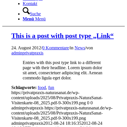
Kontakt
Suche
Menü
Menü
This is a post with post type „Link“
24. August 2012
/
0 Kommentare
/
in
News
/
von
adminprivatpraxis
Entries with this post type link to a different
page with their headline. Lorem ipsum dolor
sit amet, consectetuer adipiscing elit. Aenean
commodo ligula eget dolor.
Schlagworte:
food
,
fun
https://privatpraxis-naturasanat.de/wp-
content/uploads/2025/08/Privatpraxis-NaturaSanat-
Visitenkarte-08_2025.pdf-9-300x199.png
0
0
adminprivatpraxis
https://privatpraxis-naturasanat.de/wp-
content/uploads/2025/08/Privatpraxis-NaturaSanat-
Visitenkarte-08_2025.pdf-9-300x199.png
adminprivatpraxis
2012-08-24 18:16:35
2012-08-24